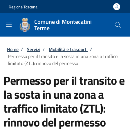
Salta al contenuto principale
Skip to footer content
Regione Toscana
Comune di Montecatini
Terme
Briciole di pane
Home
/
Servizi
/
Mobilità e trasporti
/
Permesso per il transito e la sosta in una zona a traffico
limitato (ZTL): rinnovo del permesso
Permesso per il transito e
la sosta in una zona a
traffico limitato (ZTL):
rinnovo del permesso