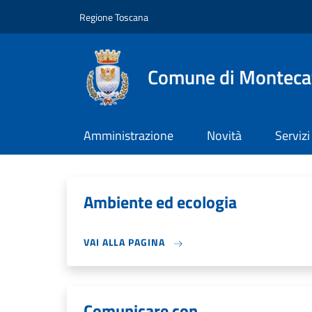
Salta al contenuto principale
Skip to footer content
Regione Toscana
Comune di Montecat
Amministrazione
Novità
Servizi
Ambiente ed ecologia
VAI ALLA PAGINA
Comunicare con