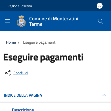
Salta al contenuto principale
Skip to footer content
Regione Toscana
Comune di Montecatini
Terme
Briciole di pane
Home
/
Eseguire pagamenti
Eseguire pagamenti
Condividi
INDICE DELLA PAGINA
Descrizione