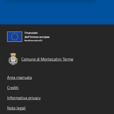
Comune di Montecatini Terme
Footer menu
Area riservata
Crediti
Informativa privacy
Note legali