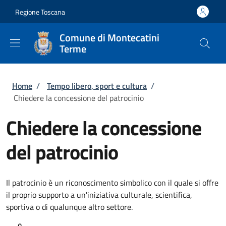
Salta al contenuto principale
Skip to footer content
Regione Toscana
Comune di Montecatini
Terme
Briciole di pane
Home
/
Tempo libero, sport e cultura
/
Chiedere la concessione del patrocinio
Chiedere la concessione
del patrocinio
Il patrocinio è un riconoscimento simbolico con il quale si offre
il proprio supporto a un'iniziativa culturale, scientifica,
sportiva o di qualunque altro settore.