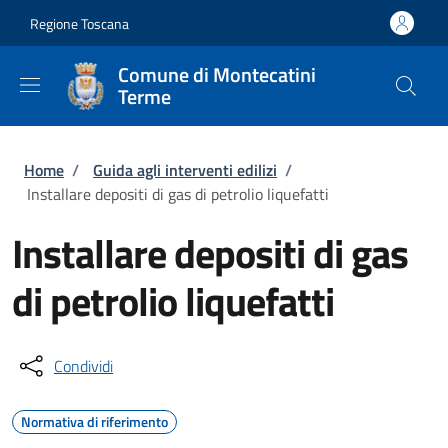
Salta al contenuto principale
Skip to footer content
Regione Toscana
Comune di Montecatini
Terme
Briciole di pane
Home
/
Guida agli interventi edilizi
/
Installare depositi di gas di petrolio liquefatti
Installare depositi di gas
di petrolio liquefatti
Condividi
Normativa di riferimento