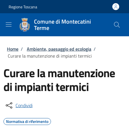
Salta al contenuto principale
Skip to footer content
Regione Toscana
Comune di Montecatini
Terme
Briciole di pane
Home
/
Ambiente, paesaggio ed ecologia
/
Curare la manutenzione di impianti termici
Curare la manutenzione
di impianti termici
Condividi
Normativa di riferimento