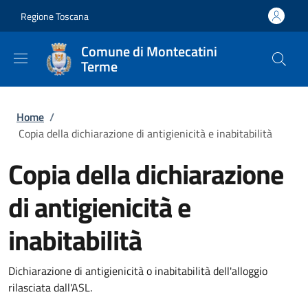
Salta al contenuto principale
Skip to footer content
Regione Toscana
Comune di Montecatini
Terme
Briciole di pane
Home
/
Copia della dichiarazione di antigienicità e inabitabilità
Copia della dichiarazione
di antigienicità e
inabitabilità
Dichiarazione di antigienicità o inabitabilità dell'alloggio
rilasciata dall'ASL.