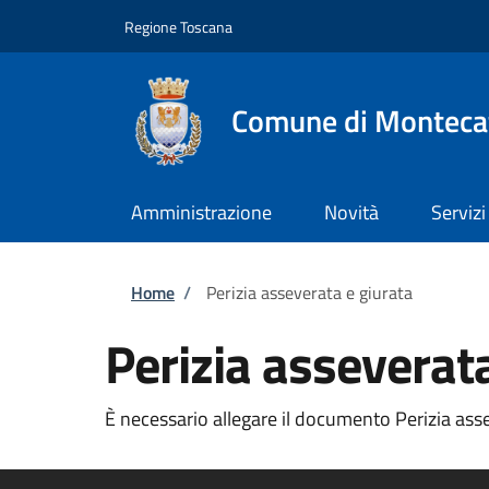
Salta al contenuto principale
Skip to footer content
Regione Toscana
Comune di Montecat
Amministrazione
Novità
Servizi
Briciole di pane
Home
/
Perizia asseverata e giurata
Perizia asseverat
È necessario allegare il documento Perizia assev