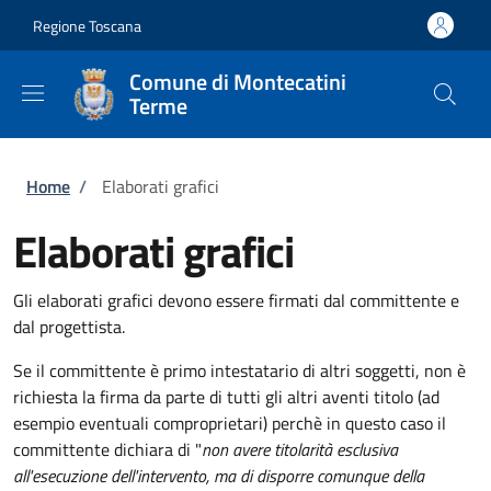
Salta al contenuto principale
Skip to footer content
Regione Toscana
Comune di Montecatini
Terme
Briciole di pane
Home
/
Elaborati grafici
Elaborati grafici
Gli elaborati grafici devono essere firmati dal committente e
dal progettista.
Se il committente è primo intestatario di altri soggetti, non è
richiesta la firma da parte di tutti gli altri aventi titolo (ad
esempio eventuali comproprietari) perchè in questo caso il
committente dichiara di "
non avere titolarità esclusiva
all'esecuzione dell'intervento, ma di disporre comunque della