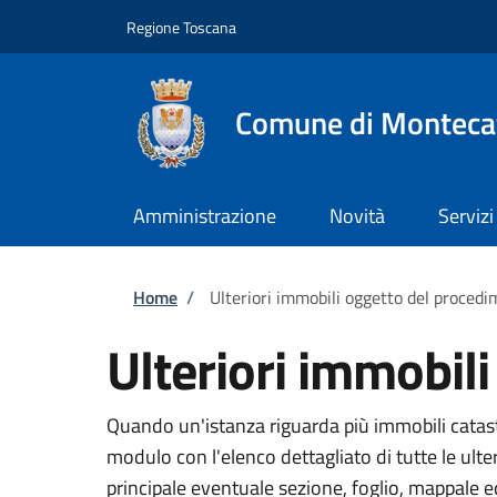
Salta al contenuto principale
Skip to footer content
Regione Toscana
Comune di Montecat
Amministrazione
Novità
Servizi
Briciole di pane
Home
/
Ulteriori immobili oggetto del proced
Ulteriori immobil
Quando un'istanza riguarda più immobili catasta
modulo con l'elenco dettagliato di tutte le ult
principale eventuale sezione, foglio, mappale 