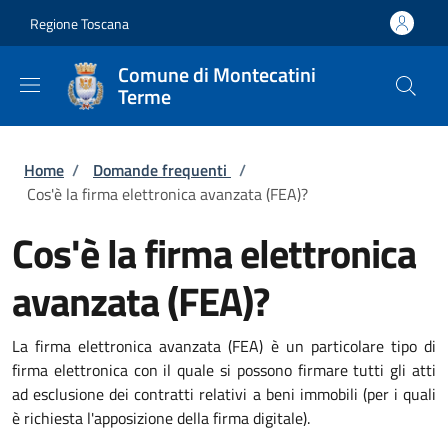
Salta al contenuto principale
Skip to footer content
Regione Toscana
Comune di Montecatini
Terme
Briciole di pane
Home
/
Domande frequenti
/
Cos'è la firma elettronica avanzata (FEA)?
Cos'è la firma elettronica
avanzata (FEA)?
La firma elettronica avanzata (FEA) è un particolare tipo di
firma elettronica con il quale si possono firmare tutti gli atti
ad esclusione dei contratti relativi a beni immobili (per i quali
è richiesta l'apposizione della firma digitale).