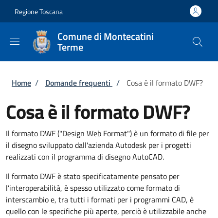
Salta al contenuto principale
Skip to footer content
Regione Toscana
Comune di Montecatini
Terme
Briciole di pane
Home
/
Domande frequenti
/
Cosa è il formato DWF?
Cosa è il formato DWF?
Il formato DWF ("Design Web Format") è un formato di file per
il disegno sviluppato dall'azienda Autodesk per i progetti
realizzati con il programma di disegno AutoCAD.
Il formato DWF è stato specificatamente pensato per
l’interoperabilità, è spesso utilizzato come formato di
interscambio e, tra tutti i formati per i programmi CAD, è
quello con le specifiche più aperte, perciò è utilizzabile anche