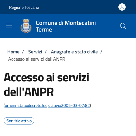
Salta al contenuto principale
Skip to footer content
Regione Toscana
Comune di Montecatini
Terme
Briciole di pane
Home
/
Servizi
/
Anagrafe e stato civile
/
Accesso ai servizi dell'ANPR
Accesso ai servizi
dell'ANPR
(
urn:nir:stato:decreto.legislativo:2005-03-07;82
)
Servizio attivo