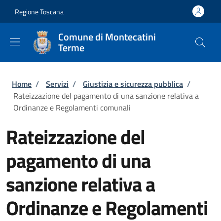
Salta al contenuto principale
Skip to footer content
Regione Toscana
Comune di Montecatini
Terme
Briciole di pane
Home
/
Servizi
/
Giustizia e sicurezza pubblica
/
Rateizzazione del pagamento di una sanzione relativa a
Ordinanze e Regolamenti comunali
Rateizzazione del
pagamento di una
sanzione relativa a
Ordinanze e Regolamenti