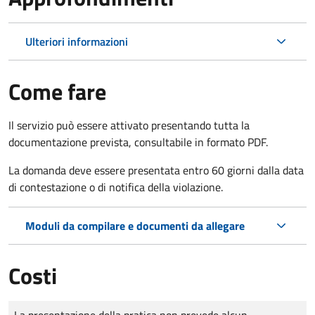
Ulteriori informazioni
Come fare
Il servizio può essere attivato presentando tutta la
documentazione prevista, consultabile in formato PDF.
La domanda deve essere presentata entro 60 giorni dalla data
di contestazione o di notifica della violazione.
Moduli da compilare e documenti da allegare
Costi
Tipo di pagamento
Importo
La presentazione della pratica non prevede alcun