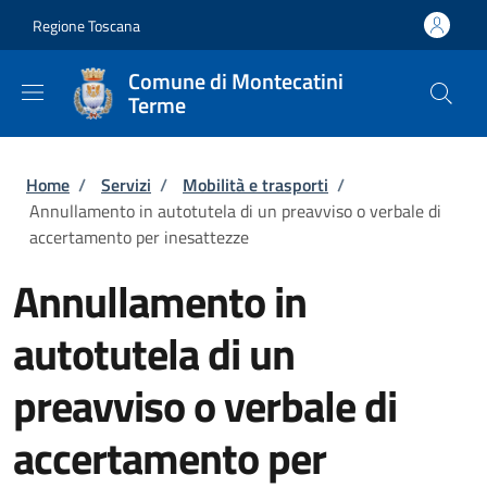
Salta al contenuto principale
Skip to footer content
Regione Toscana
Comune di Montecatini
Terme
Briciole di pane
Home
/
Servizi
/
Mobilità e trasporti
/
Annullamento in autotutela di un preavviso o verbale di
accertamento per inesattezze
Annullamento in
autotutela di un
preavviso o verbale di
accertamento per