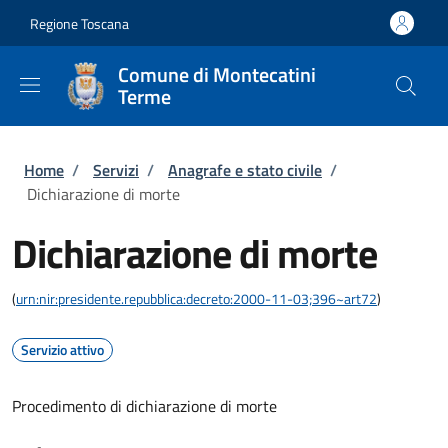
Salta al contenuto principale
Skip to footer content
Regione Toscana
Comune di Montecatini
Terme
Briciole di pane
Home
/
Servizi
/
Anagrafe e stato civile
/
Dichiarazione di morte
Dichiarazione di morte
(
urn:nir:presidente.repubblica:decreto:2000-11-03;396~art72
)
Servizio attivo
Procedimento di dichiarazione di morte