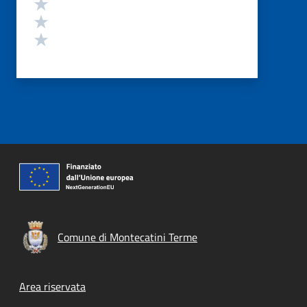
Valuta 3 stelle su 5
Valuta 2 stelle su 5
Valuta 1 stelle su 5
Comune di Montecatini Terme
Footer menu
Area riservata