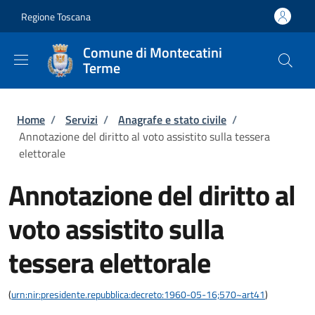
Salta al contenuto principale
Skip to footer content
Regione Toscana
Comune di Montecatini
Terme
Briciole di pane
Home
/
Servizi
/
Anagrafe e stato civile
/
Annotazione del diritto al voto assistito sulla tessera
elettorale
Annotazione del diritto al
voto assistito sulla
tessera elettorale
(
urn:nir:presidente.repubblica:decreto:1960-05-16;570~art41
)