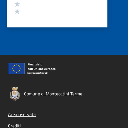
Valuta 2 stelle su 5
Valuta 1 stelle su 5
Comune di Montecatini Terme
Footer menu
Area riservata
Crediti