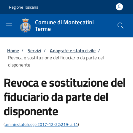
Salta al contenuto principale
Skip to footer content
Regione Toscana
Comune di Montecatini
Terme
Briciole di pane
Home
/
Servizi
/
Anagrafe e stato civile
/
Revoca e sostituzione del fiduciario da parte del
disponente
Revoca e sostituzione del
fiduciario da parte del
disponente
(
urn:nir:stato:legge:2017-12-22;219~art4
)