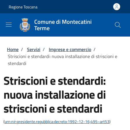
Salta al contenuto principale
Skip to footer content
Regione Toscana
Comune di Montecatini
Terme
Briciole di pane
Home
/
Servizi
/
Imprese e commercio
/
Striscioni e stendardi: nuova installazione di striscioni e
stendardi
Striscioni e stendardi:
nuova installazione di
striscioni e stendardi
(
urn:nir:presidente.repubblica:decreto:1992-12-16;495~art53
)