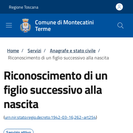
Salta al contenuto principale
Skip to footer content
Regione Toscana
Comune di Montecatini
Terme
Briciole di pane
Home
/
Servizi
/
Anagrafe e stato civile
/
Riconoscimento di un figlio successivo alla nascita
Riconoscimento di un
figlio successivo alla
nascita
(
urn:nir:stato:regio.decreto:1942-03-16;262~art254
)
Servizio attivo