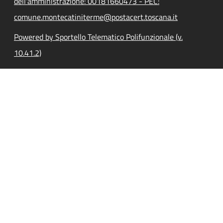
dell'amministrazione: 00181660473 - PEC:
comune.montecatiniterme@postacert.toscana.it
Powered by Sportello Telematico Polifunzionale (v.
10.41.2)