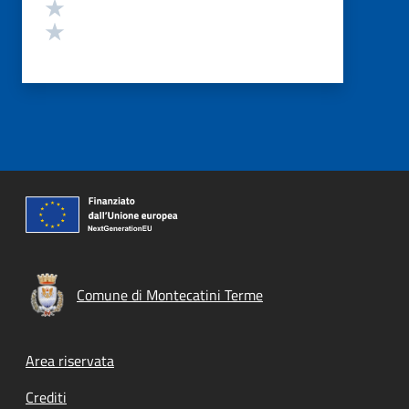
Valuta 2 stelle su 5
Valuta 1 stelle su 5
Comune di Montecatini Terme
Footer menu
Area riservata
Crediti