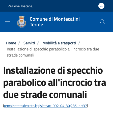
Salta al contenuto principale
Skip to footer content
Regione Toscana
Comune di Montecatini
Terme
Briciole di pane
Home
/
Servizi
/
Mobilità e trasporti
/
Installazione di specchio parabolico all'incrocio tra due
strade comunali
Installazione di specchio
parabolico all'incrocio tra
due strade comunali
(
urn:nir:stato:decreto.legislativo:1992-04-30;285~art37
)