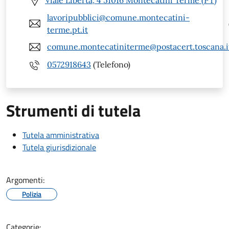
Viale Libertà, 4 51016 Montecatini Terme (PT)
lavoripubblici@comune.montecatini-
terme.pt.it
comune.montecatiniterme@postacert.toscana.i
0572918643
(Telefono)
Strumenti di tutela
Tutela amministrativa
Tutela giurisdizionale
Argomenti:
Polizia
Categorie: