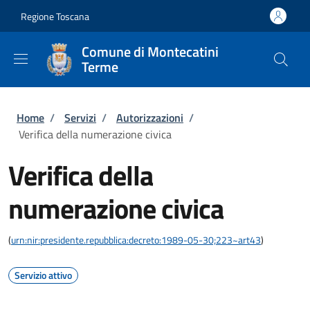
Salta al contenuto principale
Skip to footer content
Regione Toscana
Comune di Montecatini
Terme
Briciole di pane
Home
/
Servizi
/
Autorizzazioni
/
Verifica della numerazione civica
Verifica della
numerazione civica
(
urn:nir:presidente.repubblica:decreto:1989-05-30;223~art43
)
Servizio attivo