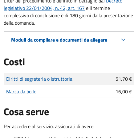
L'iter del procedimento è definito in dettaglio dal
Decreto
legislativo 22/01/2004, n. 42, art. 167
e il termine
complessivo di conclusione è di 180 giorni dalla presentazione
della domanda.
Moduli da compilare e documenti da allegare
Costi
Tipo di pagamento
Importo
Diritti di segreteria o istruttoria
51,70 €
Marca da bollo
16,00 €
Cosa serve
Per accedere al servizio, assicurati di avere: