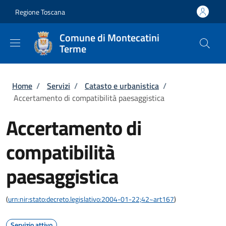
Salta al contenuto principale
Skip to footer content
Regione Toscana
Comune di Montecatini
Terme
Briciole di pane
Home
/
Servizi
/
Catasto e urbanistica
/
Accertamento di compatibilità paesaggistica
Accertamento di
compatibilità
paesaggistica
(
urn:nir:stato:decreto.legislativo:2004-01-22;42~art167
)
Servizio attivo