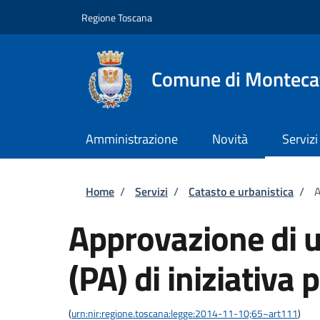
Salta al contenuto principale
Skip to footer content
Regione Toscana
Comune di Montecat
Amministrazione
Novità
Servizi
Briciole di pane
Home
/
Servizi
/
Catasto e urbanistica
/
A
Approvazione di u
(PA) di iniziativa 
(
urn:nir:regione.toscana:legge:2014-11-10;65~art111
)