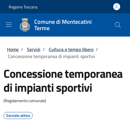
Salta al contenuto principale
Skip to footer content
Regione Toscana
Comune di Montecatini
Terme
Briciole di pane
Home
/
Servizi
/
Cultura e tempo libero
/
Concessione temporanea di impianti sportivi
Concessione temporanea
di impianti sportivi
(Regolamento comunale)
Servizio attivo