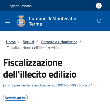
Salta al contenuto principale
Skip to footer content
Regione Toscana
Comune di Montecatini
Terme
Briciole di pane
Home
/
Servizi
/
Catasto e urbanistica
/
Fiscalizzazione dell'illecito edilizio
Fiscalizzazione
dell'illecito edilizio
(
urn:nir:presidente.repubblica:decreto:2001-06-06;380~art34
)
Servizio attivo